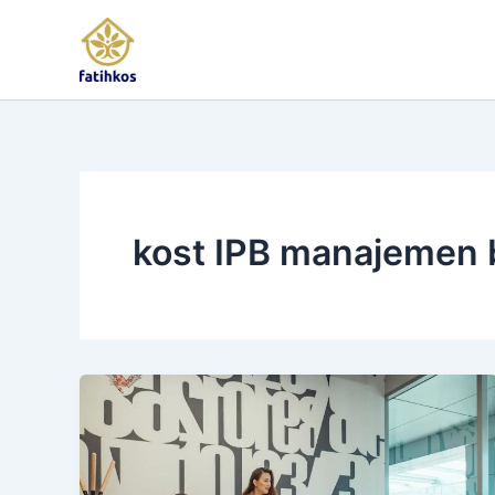
Skip
to
content
kost IPB manajemen